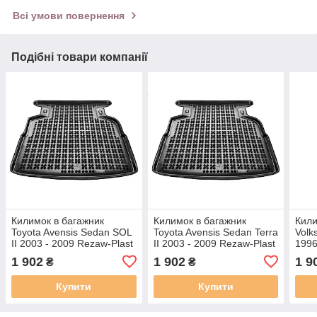
Всі умови повернення
Подібні товари компанії
Килимок в багажник
Килимок в багажник
Кили
Toyota Avensis Sedan SOL
Toyota Avensis Sedan Terra
Volk
II 2003 - 2009 Rezaw-Plast
II 2003 - 2009 Rezaw-Plast
1996
RP 231713
RP 231713
Plas
1 902
1 902
1 9
₴
₴
Купити
Купити