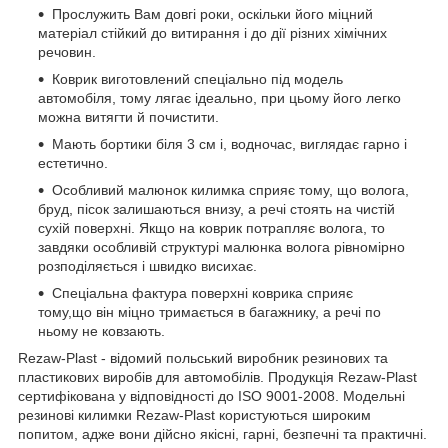
Прослужить Вам довгі роки, оскільки його міцний
матеріал стійкий до витирання і до дії різних хімічних
речовин.
Коврик виготовлений спеціально під модель
автомобіля, тому лягає ідеально, при цьому його легко
можна витягти й почистити.
Мають бортики біля 3 см і, водночас, виглядає гарно і
естетично.
Особливий малюнок килимка сприяє тому, що волога,
бруд, пісок залишаються внизу, а речі стоять на чистій
сухій поверхні. Якщо на коврик потрапляє волога, то
завдяки особливій структурі малюнка волога рівномірно
розподіляється і швидко висихає.
Спеціальна фактура поверхні коврика сприяє
тому,що він міцно тримається в багажнику, а речі по
ньому не ковзають.
Rezaw-Plast - відомий польський виробник резинових та
пластикових виробів для автомобілів. Продукція Rezaw-Plast
сертифікована у відповідності до ISO 9001-2008. Модельні
резинові килимки Rezaw-Plast користуються широким
попитом, адже вони дійсно якісні, гарні, безпечні та практичні.