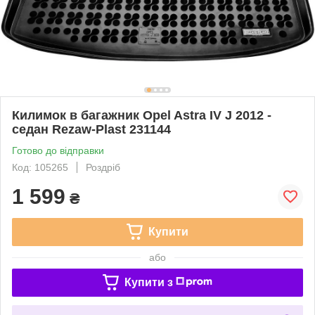
Килимок в багажник Opel Astra IV J 2012 -
седан Rezaw-Plast 231144
Готово до відправки
Код: 105265
Роздріб
1 599
₴
Купити
або
Купити з