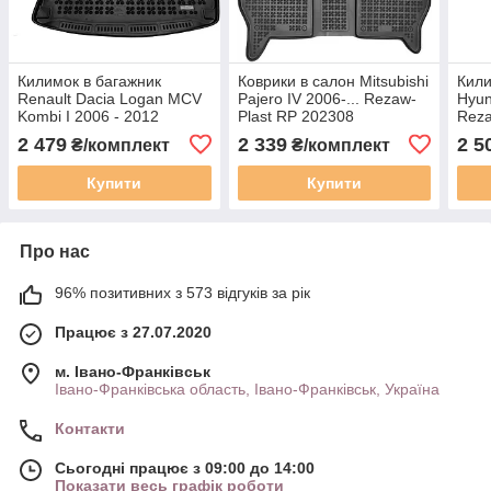
Килимок в багажник
Коврики в салон Mitsubishi
Кили
Renault Dacia Logan MCV
Pajero IV 2006-... Rezaw-
Hyun
Kombi I 2006 - 2012
Plast RP 202308
Reza
Rezaw-Plast RP 231336
2 479
2 339
2 5
₴/комплект
₴/комплект
Купити
Купити
Про нас
96% позитивних з 573 відгуків за рік
Працює з 27.07.2020
м. Івано-Франківськ
Івано-Франківська область, Івано-Франківськ, Україна
Контакти
Сьогодні працює з 09:00 до 14:00
Показати весь графік роботи