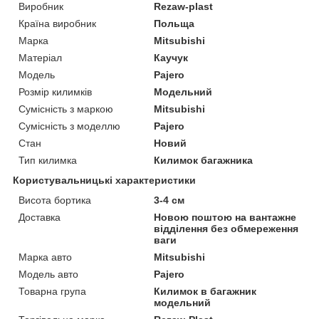
Виробник
Rezaw-plast
Країна виробник
Польща
Марка
Mitsubishi
Матеріал
Каучук
Модель
Pajero
Розмір килимків
Модельний
Сумісність з маркою
Mitsubishi
Сумісність з моделлю
Pajero
Стан
Новий
Тип килимка
Килимок багажника
Користувальницькі характеристики
Висота бортика
3-4 см
Доставка
Новою поштою на вантажне
відділення без обмереження
ваги
Марка авто
Mitsubishi
Модель авто
Pajero
Товарна група
Килимок в багажник
модельний