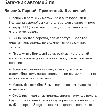
багажник автомобіля
Якісний. Гарний. Практичний. Безпечний.
Коврик в багажник Rezaw-Plast виготовлений в
Польщі за європейськими стандартами з синтетичного
каучуку (ТРЕ): еластичного, міцного та екологічно
чистого матеріалу.
Він не боїться перепадів температури, зберігає
еластичність взимку, не виділяє ніяких токсичних
запахів.
Прослужить Вам довгі роки, оскільки його міцний
матеріал стійкий до витирання і до дії різних хімічних
речовин.
Коврик виготовлений спеціально під модель
автомобіля, тому лягає ідеально, при цьому його легко
можна витягти й почистити.
Мають бортики біля 3 см і, водночас, виглядає гарно і
естетично.
Особливий малюнок килимка сприяє тому, що волога,
бруд, пісок залишаються внизу, а речі стоять на чистій
сухій поверхні. Якщо на коврик потрапляє волога, то