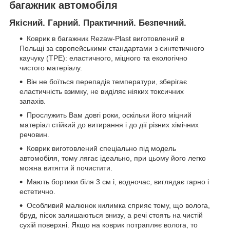
багажник автомобіля
Якісний. Гарний. Практичний. Безпечний.
Коврик в багажник Rezaw-Plast виготовлений в
Польщі за європейськими стандартами з синтетичного
каучуку (ТРЕ): еластичного, міцного та екологічно
чистого матеріалу.
Він не боїться перепадів температури, зберігає
еластичність взимку, не виділяє ніяких токсичних
запахів.
Прослужить Вам довгі роки, оскільки його міцний
матеріал стійкий до витирання і до дії різних хімічних
речовин.
Коврик виготовлений спеціально під модель
автомобіля, тому лягає ідеально, при цьому його легко
можна витягти й почистити.
Мають бортики біля 3 см і, водночас, виглядає гарно і
естетично.
Особливий малюнок килимка сприяє тому, що волога,
бруд, пісок залишаються внизу, а речі стоять на чистій
сухій поверхні. Якщо на коврик потрапляє волога, то