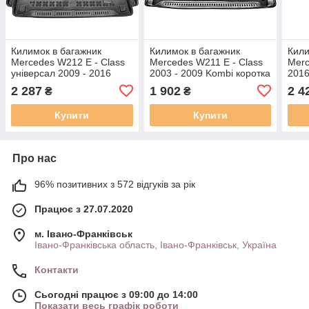
Килимок в багажник
Килимок в багажник
Кили
Mercedes W212 E - Class
Mercedes W211 E - Class
Merc
універсал 2009 - 2016
2003 - 2009 Kombi коротка
2016
Rezaw-Plast 230929
база Rezaw-Plast 230921
2 287
1 902
2 4
₴
₴
Купити
Купити
Про нас
96% позитивних з 572 відгуків за рік
Працює з 27.07.2020
м. Івано-Франківськ
Івано-Франківська область, Івано-Франківськ, Україна
Контакти
Сьогодні працює з 09:00 до 14:00
Показати весь графік роботи