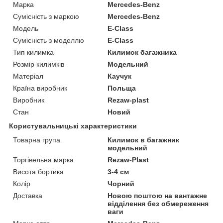
Марка
Mercedes-Benz
Сумісність з маркою
Mercedes-Benz
Модель
E-Class
Сумісність з моделлю
E-Class
Тип килимка
Килимок багажника
Розмір килимків
Модельний
Матеріал
Каучук
Країна виробник
Польща
Виробник
Rezaw-plast
Стан
Новий
Користувальницькі характеристики
Товарна група
Килимок в багажник
модельний
Торгівельна марка
Rezaw-Plast
Висота бортика
3-4 см
Колір
Чорний
Доставка
Новою поштою на вантажне
відділення без обмереження
ваги