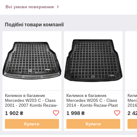
Всі умови повернення
Подібні товари компанії
Килимок в багажник
Килимок в багажник
Кили
Mercedes W203 C - Class
Mercedes W205 C - Class
Merc
2001 - 2007 Kombi Rezaw-
2014 - Kombi Rezaw-Plast
2016
Plast 230911
230941
1 902
1 998
2 4
₴
₴
Купити
Купити