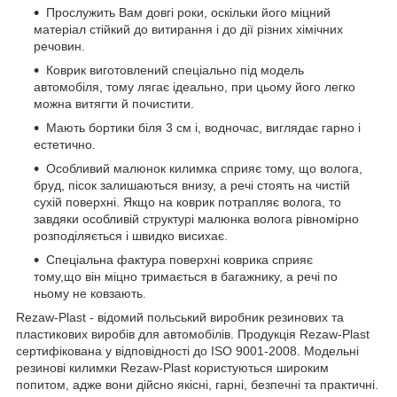
Прослужить Вам довгі роки, оскільки його міцний
матеріал стійкий до витирання і до дії різних хімічних
речовин.
Коврик виготовлений спеціально під модель
автомобіля, тому лягає ідеально, при цьому його легко
можна витягти й почистити.
Мають бортики біля 3 см і, водночас, виглядає гарно і
естетично.
Особливий малюнок килимка сприяє тому, що волога,
бруд, пісок залишаються внизу, а речі стоять на чистій
сухій поверхні. Якщо на коврик потрапляє волога, то
завдяки особливій структурі малюнка волога рівномірно
розподіляється і швидко висихає.
Спеціальна фактура поверхні коврика сприяє
тому,що він міцно тримається в багажнику, а речі по
ньому не ковзають.
Rezaw-Plast - відомий польський виробник резинових та
пластикових виробів для автомобілів. Продукція Rezaw-Plast
сертифікована у відповідності до ISO 9001-2008. Модельні
резинові килимки Rezaw-Plast користуються широким
попитом, адже вони дійсно якісні, гарні, безпечні та практичні.