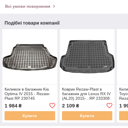
Всі умови повернення
Подібні товари компанії
Килимок в багажник Kia
Коврик Rezaw-Plast в
Кили
Optima IV 2015 - Rezaw-
багажник для Lexus RX IV
Toyo
Plast RP 230745
(AL20) 2015-...RP 233308
Reza
1 984
2 109
1 9
₴
₴
Купити
Купити