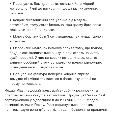
Прослужить Вам довгі роки, оскільки його міцний
матеріал стійкий до витирання і до дії різних хімічних
речовин.
Коврик виготовлений спеціально під модель
автомобіля, тому лягає ідеально, при цьому його легко
можна витягти й почистити.
Мають бортики біля 3 см і, водночас, виглядає гарно і
естетично.
Особливий малюнок килимка сприяє тому, що волога,
бруд, пісок залишаються внизу, а речі стоять на чистій
сухій поверхні. Якщо на коврик потрапляє волога, то
завдяки особливій структурі малюнка волога рівномірно
розподіляється і швидко висихає.
Спеціальна фактура поверхні коврика сприяє
тому,що він міцно тримається в багажнику, а речі по
ньому не ковзають.
Rezaw-Plast - відомий польський виробник резинових та
пластикових виробів для автомобілів. Продукція Rezaw-Plast
сертифікована у відповідності до ISO 9001-2008. Модельні
резинові килимки Rezaw-Plast користуються широким
попитом, адже вони дійсно якісні, гарні, безпечні та практичні.