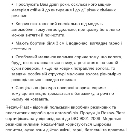
Прослужить Вам довгі роки, оскільки його міцний
матеріал стійкий до витирання і до дії різних хімічних
речовин.
Коврик виготовлений спеціально під модель
автомобіля, тому лягає ідеально, при цьому його легко
можна витягти й почистити.
Мають бортики біля 3 см і, водночас, виглядає гарно і
естетично.
Особливий малюнок килимка сприяє тому, що волога,
бруд, пісок залишаються внизу, а речі стоять на чистій
сухій поверхні. Якщо на коврик потрапляє волога, то
завдяки особливій структурі малюнка волога рівномірно
розподіляється і швидко висихає.
Спеціальна фактура поверхні коврика сприяє
тому,що він міцно тримається в багажнику, а речі по
ньому не ковзають.
Rezaw-Plast - відомий польський виробник резинових та
пластикових виробів для автомобілів. Продукція Rezaw-Plast
сертифікована у відповідності до ISO 9001-2008. Модельні
резинові килимки Rezaw-Plast користуються широким
попитом, адже вони дійсно якісні, гарні, безпечні та практичні.