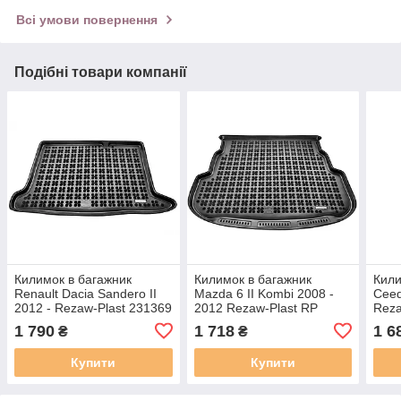
Всі умови повернення
Подібні товари компанії
Килимок в багажник
Килимок в багажник
Кили
Renault Dacia Sandero II
Mazda 6 II Kombi 2008 -
Ceed
2012 - Rezaw-Plast 231369
2012 Rezaw-Plast RP
Reza
232220
1 790
1 718
1 6
₴
₴
Купити
Купити