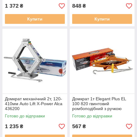
1 372
848
₴
₴
Купити
Купити
Домкрат механічний 2т, 120-
Домкрат 1т Elegant Plus EL
410мм Auto Lift X-Power Alca
100 820 гвинтовий
436200
ромбоподібний з ручкою
Готово до відправки
Готово до відправки
1 235
567
₴
₴